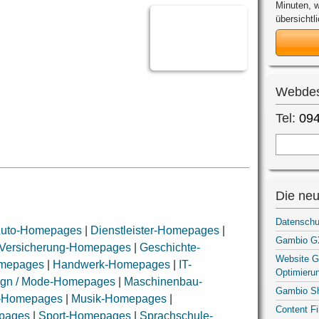
Minuten, w
übersichtli
Webdes
Tel:
094
Die neu
Datenschu
uto-Homepages
|
Dienstleister-Homepages
|
Gambio GX
 Versicherung-Homepages
|
Geschichte-
Website G
omepages
|
Handwerk-Homepages
|
IT-
Optimieru
sign / Mode-Homepages
|
Maschinenbau-
Gambio S
n-Homepages
|
Musik-Homepages
|
Content F
pages
|
Sport-Homepages
|
Sprachschule-