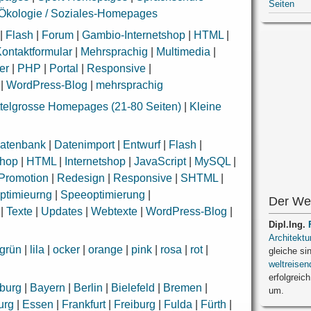
Seiten
Ökologie / Soziales-Homepages
|
Flash
|
Forum
|
Gambio-Internetshop
|
HTML
|
ontaktformular
|
Mehrsprachig
|
Multimedia
|
er
|
PHP
|
Portal
|
Responsive
|
|
WordPress-Blog
|
mehrsprachig
ttelgrosse Homepages (21-80 Seiten)
|
Kleine
atenbank
|
Datenimport
|
Entwurf
|
Flash
|
shop
|
HTML
|
Internetshop
|
JavaScript
|
MySQL
|
Promotion
|
Redesign
|
Responsive
|
SHTML
|
ptimieurng
|
Speeoptimierung
|
Der We
|
Texte
|
Updates
|
Webtexte
|
WordPress-Blog
|
Dipl.Ing.
Architektu
grün
|
lila
|
ocker
|
orange
|
pink
|
rosa
|
rot
|
gleiche si
weltreisen
erfolgreich
burg
|
Bayern
|
Berlin
|
Bielefeld
|
Bremen
|
um.
urg
|
Essen
|
Frankfurt
|
Freiburg
|
Fulda
|
Fürth
|