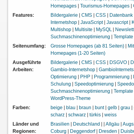
Homepages
|
Tourismus-Homepages
|
Features:
Bildergalerie
|
CMS
|
CSS
|
Datenbank
Internetshop
|
JavaScript
|
Javascript
|
K
Multishop
|
Multisite
|
MySQL
|
Newslett
Suchmaschinenoptimierung
|
Template
Seitenumfang:
Grosse Homepages (ab 81 Seiten)
|
Mi
Homepages (1-20 Seiten)
Ausgeführte
Bildergalerie
|
CMS
|
CSS
|
DSGVO
|
D
Arbeiten:
Gambio-Internetshop
|
GambioInternet
Optimierung
|
PHP
|
Programmierung
|
Schulung
|
Speedoptimierung
|
Speedo
Suchmaschinenoptimierung
|
Template
WordPress-Theme
Farben:
beige
|
blau
|
braun
|
bunt
|
gelb
|
grau
|
scharz
|
schwarz
|
türkis
|
weiss
Länder und
Brasilien
|
Deutschland
|
|
Allgäu
|
Augs
Regionen:
Coburg
|
Deggendorf
|
Dresden
|
Duisb