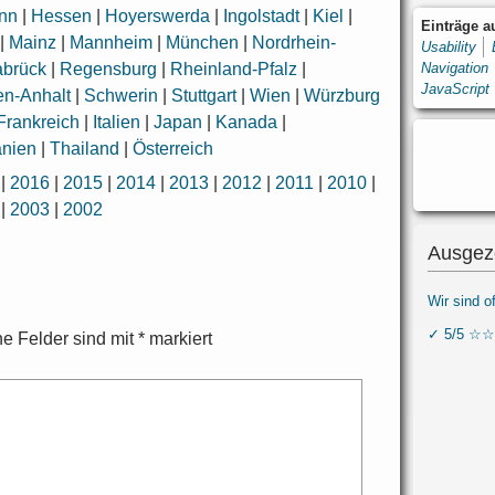
onn
|
Hessen
|
Hoyerswerda
|
Ingolstadt
|
Kiel
|
Einträge 
|
Mainz
|
Mannheim
|
München
|
Nordrhein-
Usability
Navigation
brück
|
Regensburg
|
Rheinland-Pfalz
|
JavaScript
n-Anhalt
|
Schwerin
|
Stuttgart
|
Wien
|
Würzburg
Frankreich
|
Italien
|
Japan
|
Kanada
|
nien
|
Thailand
|
Österreich
|
2016
|
2015
|
2014
|
2013
|
2012
|
2011
|
2010
|
|
2003
|
2002
Ausgez
Wir sind o
✓ 5/5 ☆☆
he Felder sind mit
*
markiert