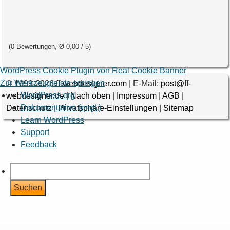
(
0
Bewertungen, Ø
0,00
/ 5
)
WordPress Cookie Plugin von Real Cookie Banner
Zur Werkzeugleiste springen
© 1999-2026
ff-webdesigner.com
| E-Mail:
post@ff-
Über
WordPress.org
webdesigner.de
|
Nach oben
|
Impressum
|
AGB
|
WordPress
Dokumentation (engl.)
Datenschutz
|
Privatsphäre-Einstellungen
|
Sitemap
Learn WordPress
Support
Feedback
Suchen