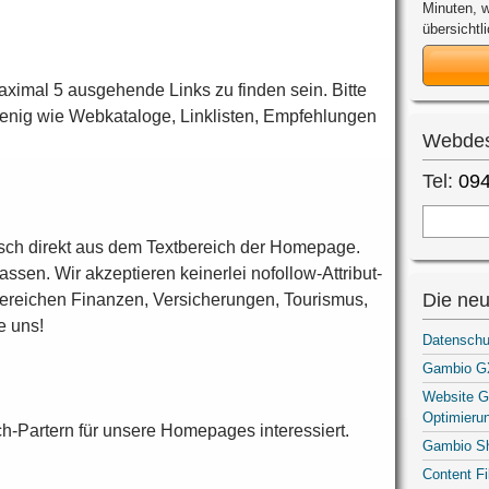
Minuten, w
übersichtli
aximal 5 ausgehende Links zu finden sein. Bitte
enig wie Webkataloge, Linklisten, Empfehlungen
Webdes
Tel:
094
z
ch direkt aus dem Textbereich der Homepage.
sen. Wir akzeptieren keinerlei nofollow-Attribut-
Die neu
Bereichen Finanzen, Versicherungen, Tourismus,
e uns!
Datenschu
Gambio GX
Website G
Optimieru
ch-Partern für unsere Homepages interessiert.
Gambio S
Content F