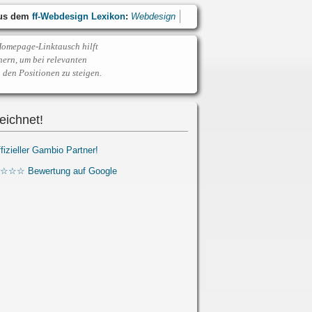
aus dem
ff-Webdesign Lexikon
:
Webdesign
Homepage-Linktausch hilft
nern, um bei relevanten
 den Positionen zu steigen.
eichnet!
ffizieller Gambio Partner!
☆☆☆ Bewertung auf Google