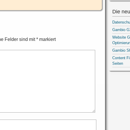
Die neu
Datenschu
Gambio GX
Website G
he Felder sind mit
*
markiert
Optimieru
Gambio S
Content F
Seiten