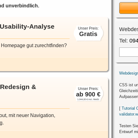
nd unverbindlich.
sability-Analyse
Unser Preis:
Webdes
Gratis
Tel:
094
er Homepage gut zurechtfinden?
Webdesign
CSS ist un
Redesign &
Unser Preis:
Gleichzeit
ab 900 €
Aufpassen
1.044,00 € incl. MwSt.
[
Tutorial
validator.
ut, mit neuer Navigation,
g.
Testen Si
Entwurf m