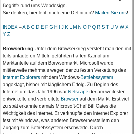
Begriffe rund ums Webdesign.
Sie denken, hier fehlt noch eine Definition?
Mailen Sie uns
!
INDEX
–
A
B
C
D
E
F
G
H
I
J
K
L
M
N
O
P
Q
R
S
T
U
V
W
X
Y
Z
Browserkrieg
Unter dem Browserkrieg versteht man den mit
teils unlauteren Mitteln geführten harten Kampf um
Marktanteile auf dem Borwsermarkt. Microsoft wurde
mittlerweile mehrmals wegen der zu festen Verkettung des
Internet Explorers
mit dem Windows-
Betriebssystem
angeklagt, bisher mit kläglichem Erfolg. Zu Beginn des
Internet um das Jahr 1996 war
Netscape
der am weitesten
entwickelte und verbreitete
Browser
auf dem Markt. Erst viel
zu spät erkannte damals Microsoft-Chef Bill Gates die
Wichtigkeit des Internet. Er verknüpfte den Internet Explorer
fest mit Windows, was anderen Browserherstellern den
Zugang zum Betriebssystem erschwerte. Durch