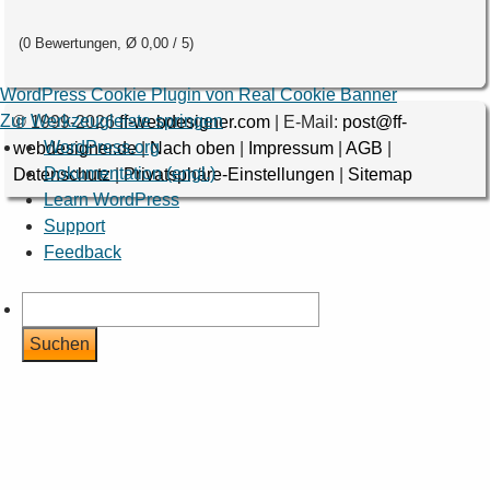
(
0
Bewertungen, Ø
0,00
/ 5
)
WordPress Cookie Plugin von Real Cookie Banner
Zur Werkzeugleiste springen
© 1999-2026
ff-webdesigner.com
| E-Mail:
post@ff-
Über
WordPress.org
webdesigner.de
|
Nach oben
|
Impressum
|
AGB
|
WordPress
Dokumentation (engl.)
Datenschutz
|
Privatsphäre-Einstellungen
|
Sitemap
Learn WordPress
Support
Feedback
Suchen