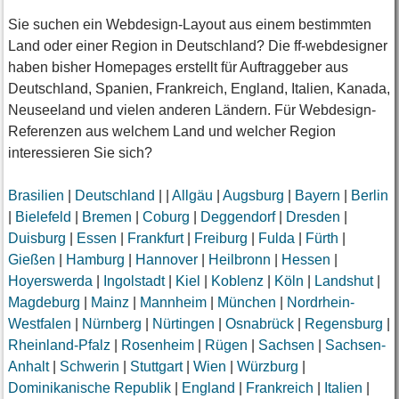
Sie suchen ein Webdesign-Layout aus einem bestimmten
Land oder einer Region in Deutschland? Die ff-webdesigner
haben bisher Homepages erstellt für Auftraggeber aus
Deutschland, Spanien, Frankreich, England, Italien, Kanada,
Neuseeland und vielen anderen Ländern. Für Webdesign-
Referenzen aus welchem Land und welcher Region
interessieren Sie sich?
Brasilien
|
Deutschland
|
|
Allgäu
|
Augsburg
|
Bayern
|
Berlin
|
Bielefeld
|
Bremen
|
Coburg
|
Deggendorf
|
Dresden
|
Duisburg
|
Essen
|
Frankfurt
|
Freiburg
|
Fulda
|
Fürth
|
Gießen
|
Hamburg
|
Hannover
|
Heilbronn
|
Hessen
|
Hoyerswerda
|
Ingolstadt
|
Kiel
|
Koblenz
|
Köln
|
Landshut
|
Magdeburg
|
Mainz
|
Mannheim
|
München
|
Nordrhein-
Westfalen
|
Nürnberg
|
Nürtingen
|
Osnabrück
|
Regensburg
|
Rheinland-Pfalz
|
Rosenheim
|
Rügen
|
Sachsen
|
Sachsen-
Anhalt
|
Schwerin
|
Stuttgart
|
Wien
|
Würzburg
|
Dominikanische Republik
|
England
|
Frankreich
|
Italien
|