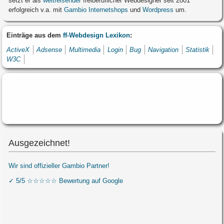
setzt er als
weltreisender
freiberuflicher Webdesigner seit 2001
erfolgreich v.a. mit
Gambio Internetshops
und
Wordpress
um.
Einträge aus dem
ff-Webdesign Lexikon
:
ActiveX
Adsense
Multimedia
Login
Bug
Navigation
Statistik
W3C
Ausgezeichnet!
Wir sind offizieller Gambio Partner!
✓ 5/5 ☆☆☆☆☆ Bewertung auf Google