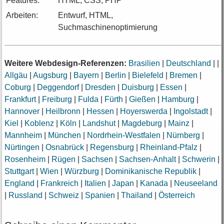
Features:
HTML, CSS, PHP
Arbeiten:
Entwurf, HTML,
Suchmaschinenoptimierung
Weitere Webdesign-Referenzen:
Brasilien
|
Deutschland
|
|
Allgäu
|
Augsburg
|
Bayern
|
Berlin
|
Bielefeld
|
Bremen
|
Coburg
|
Deggendorf
|
Dresden
|
Duisburg
|
Essen
|
Frankfurt
|
Freiburg
|
Fulda
|
Fürth
|
Gießen
|
Hamburg
|
Hannover
|
Heilbronn
|
Hessen
|
Hoyerswerda
|
Ingolstadt
|
Kiel
|
Koblenz
|
Köln
|
Landshut
|
Magdeburg
|
Mainz
|
Mannheim
|
München
|
Nordrhein-Westfalen
|
Nürnberg
|
Nürtingen
|
Osnabrück
|
Regensburg
|
Rheinland-Pfalz
|
Rosenheim
|
Rügen
|
Sachsen
|
Sachsen-Anhalt
|
Schwerin
|
Stuttgart
|
Wien
|
Würzburg
|
Dominikanische Republik
|
England
|
Frankreich
|
Italien
|
Japan
|
Kanada
|
Neuseeland
|
Russland
|
Schweiz
|
Spanien
|
Thailand
|
Österreich