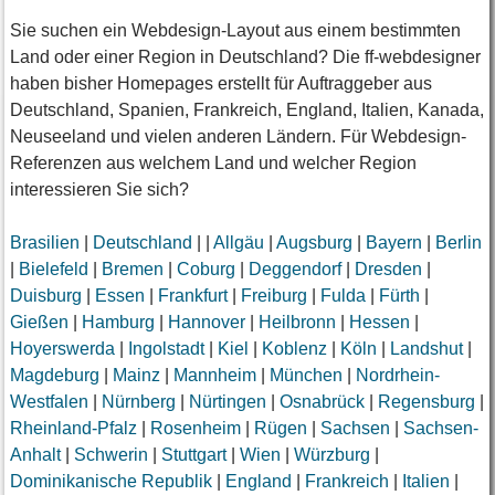
Sie suchen ein Webdesign-Layout aus einem bestimmten
Land oder einer Region in Deutschland? Die ff-webdesigner
haben bisher Homepages erstellt für Auftraggeber aus
Deutschland, Spanien, Frankreich, England, Italien, Kanada,
Neuseeland und vielen anderen Ländern. Für Webdesign-
Referenzen aus welchem Land und welcher Region
interessieren Sie sich?
Brasilien
|
Deutschland
|
|
Allgäu
|
Augsburg
|
Bayern
|
Berlin
|
Bielefeld
|
Bremen
|
Coburg
|
Deggendorf
|
Dresden
|
Duisburg
|
Essen
|
Frankfurt
|
Freiburg
|
Fulda
|
Fürth
|
Gießen
|
Hamburg
|
Hannover
|
Heilbronn
|
Hessen
|
Hoyerswerda
|
Ingolstadt
|
Kiel
|
Koblenz
|
Köln
|
Landshut
|
Magdeburg
|
Mainz
|
Mannheim
|
München
|
Nordrhein-
Westfalen
|
Nürnberg
|
Nürtingen
|
Osnabrück
|
Regensburg
|
Rheinland-Pfalz
|
Rosenheim
|
Rügen
|
Sachsen
|
Sachsen-
Anhalt
|
Schwerin
|
Stuttgart
|
Wien
|
Würzburg
|
Dominikanische Republik
|
England
|
Frankreich
|
Italien
|