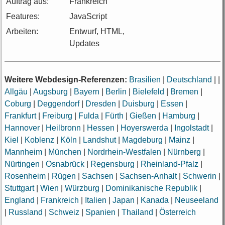
Auftrag aus:
Frankreich
Features:
JavaScript
Arbeiten:
Entwurf, HTML,
Updates
Weitere Webdesign-Referenzen:
Brasilien
|
Deutschland
|
|
Allgäu
|
Augsburg
|
Bayern
|
Berlin
|
Bielefeld
|
Bremen
|
Coburg
|
Deggendorf
|
Dresden
|
Duisburg
|
Essen
|
Frankfurt
|
Freiburg
|
Fulda
|
Fürth
|
Gießen
|
Hamburg
|
Hannover
|
Heilbronn
|
Hessen
|
Hoyerswerda
|
Ingolstadt
|
Kiel
|
Koblenz
|
Köln
|
Landshut
|
Magdeburg
|
Mainz
|
Mannheim
|
München
|
Nordrhein-Westfalen
|
Nürnberg
|
Nürtingen
|
Osnabrück
|
Regensburg
|
Rheinland-Pfalz
|
Rosenheim
|
Rügen
|
Sachsen
|
Sachsen-Anhalt
|
Schwerin
|
Stuttgart
|
Wien
|
Würzburg
|
Dominikanische Republik
|
England
|
Frankreich
|
Italien
|
Japan
|
Kanada
|
Neuseeland
|
Russland
|
Schweiz
|
Spanien
|
Thailand
|
Österreich