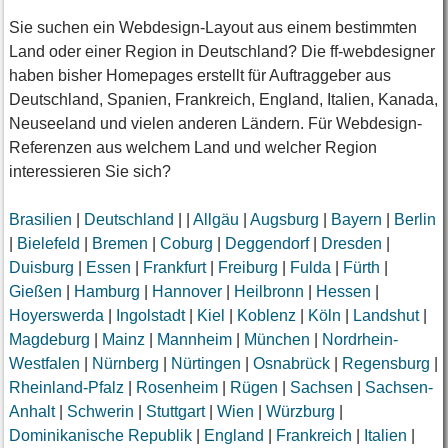
Sie suchen ein Webdesign-Layout aus einem bestimmten
Land oder einer Region in Deutschland? Die ff-webdesigner
haben bisher Homepages erstellt für Auftraggeber aus
Deutschland, Spanien, Frankreich, England, Italien, Kanada,
Neuseeland und vielen anderen Ländern. Für Webdesign-
Referenzen aus welchem Land und welcher Region
interessieren Sie sich?
Brasilien
|
Deutschland
|
|
Allgäu
|
Augsburg
|
Bayern
|
Berlin
|
Bielefeld
|
Bremen
|
Coburg
|
Deggendorf
|
Dresden
|
Duisburg
|
Essen
|
Frankfurt
|
Freiburg
|
Fulda
|
Fürth
|
Gießen
|
Hamburg
|
Hannover
|
Heilbronn
|
Hessen
|
Hoyerswerda
|
Ingolstadt
|
Kiel
|
Koblenz
|
Köln
|
Landshut
|
Magdeburg
|
Mainz
|
Mannheim
|
München
|
Nordrhein-
Westfalen
|
Nürnberg
|
Nürtingen
|
Osnabrück
|
Regensburg
|
Rheinland-Pfalz
|
Rosenheim
|
Rügen
|
Sachsen
|
Sachsen-
Anhalt
|
Schwerin
|
Stuttgart
|
Wien
|
Würzburg
|
Dominikanische Republik
|
England
|
Frankreich
|
Italien
|