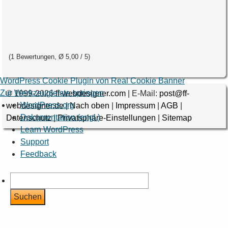
(
1
Bewertungen, Ø
5,00
/ 5
)
WordPress Cookie Plugin von Real Cookie Banner
Zur Werkzeugleiste springen
© 1999-2026
ff-webdesigner.com
| E-Mail:
post@ff-
Über
WordPress.org
webdesigner.de
|
Nach oben
|
Impressum
|
AGB
|
WordPress
Dokumentation (engl.)
Datenschutz
|
Privatsphäre-Einstellungen
|
Sitemap
Learn WordPress
Support
Feedback
Suchen