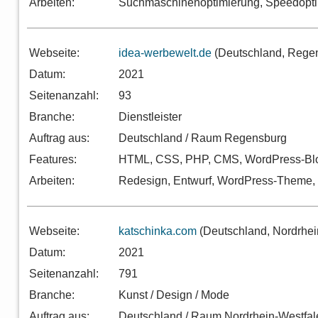
Arbeiten:
Suchmaschinenoptimierung, Speedopt
Webseite:
idea-werbewelt.de
(Deutschland, Rege
Datum:
2021
Seitenanzahl:
93
Branche:
Dienstleister
Auftrag aus:
Deutschland / Raum Regensburg
Features:
HTML, CSS, PHP, CMS, WordPress-Blog
Arbeiten:
Redesign, Entwurf, WordPress-Theme
Webseite:
katschinka.com
(Deutschland, Nordrhei
Datum:
2021
Seitenanzahl:
791
Branche:
Kunst / Design / Mode
Auftrag aus:
Deutschland / Raum Nordrhein-Westfal