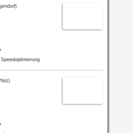
gendorf)
P
, Speedoptimierung
falz)
P