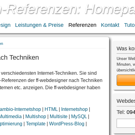
n-Referenzen: Homepa
sign
Leistungen & Preise
Referenzen
Kontakt
Tuto
en
Was ko
ach Techniken
Unser Web
Minuten, w
übersichtli
verschiedensten Internet-Techniken. Sie sind
en-Referenzen der ff-webdesigner nach Techniken
emen etc. anzeigen. Die ff-webdesigner haben
Webdes
ambio-Internetshop
|
HTML
|
Internetshop
|
Tel:
094
Multimedia
|
Multishop
|
Multisite
|
MySQL
|
timierung
|
Template
|
WordPress-Blog
|