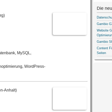
Die neu
rg)
Datenschu
Gambio GX
Website G
Optimieru
Gambio S
Content F
atenbank, MySQL,
Seiten
optimierung, WordPress-
n-Anhalt)