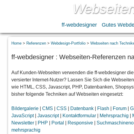
Webseite
ff-webdesigner
Gutes Webde
Home
>
Referenzen
>
Webdesign-Portfolio
>
Webseiten nach Technik
ff-webdesigner : Webseiten-Referenzen n
Auf Kunden-Webseiten verwenden die ff-webdesigner die 
versierter Internet-Nutzer? Lassen Sie Sich die Webseit
wie HTML, CSS, Javascript, PHP, Datenbanken, Shopsyst
bisher folgende Techniken auf Webseiten eingesetzt:
Bildergalerie
|
CMS
|
CSS
|
Datenbank
|
Flash
|
Forum
|
G
JavaScript
|
Javascript
|
Kontaktformular
|
Mehrsprachig
|
Newsletter
|
PHP
|
Portal
|
Responsive
|
Suchmaschinenop
mehrsprachig