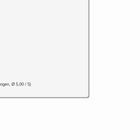
ungen, Ø
5,00
/ 5
)