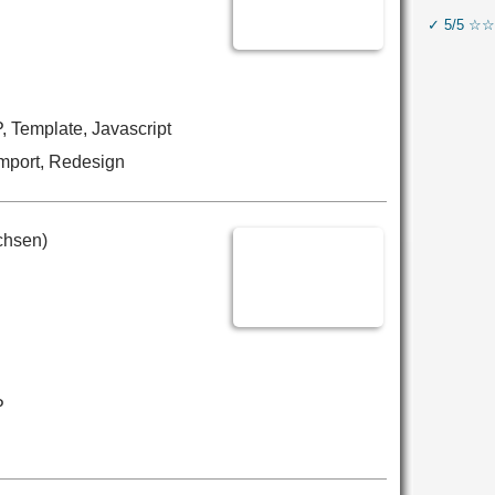
✓ 5/5 ☆☆
 Template, Javascript
mport, Redesign
chsen)
P