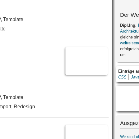
Der We
, Template
Dipl.Ing.
ate
Architektu
gleiche si
weltreisen
erfolgreich
um.
Einträge 
CSS
Java
, Template
mport, Redesign
Ausgez
Wir sind o