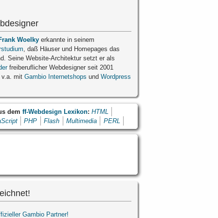
bdesigner
Frank Woelky
erkannte in seinem
rstudium
, daß Häuser und Homepages das
nd. Seine Website-Architektur setzt er als
der
freiberuflicher Webdesigner seit 2001
 v.a. mit
Gambio Internetshops
und
Wordpress
aus dem
ff-Webdesign Lexikon
:
HTML
Script
PHP
Flash
Multimedia
PERL
eichnet!
ffizieller Gambio Partner!