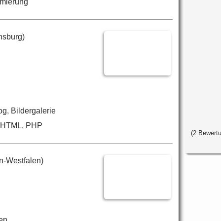
imierung
nsburg)
, Bildergalerie
, HTML, PHP
(
2
Bewert
n-Westfalen)
en