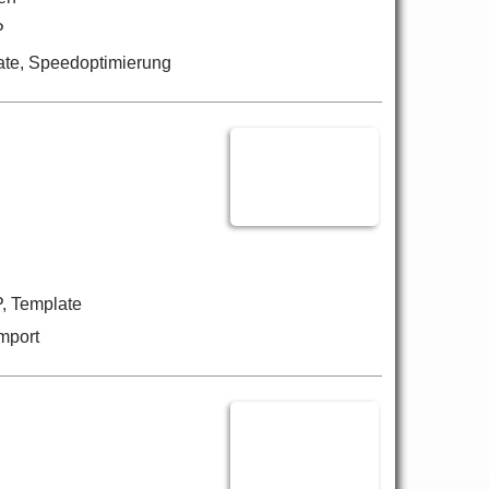
P
ate, Speedoptimierung
, Template
mport