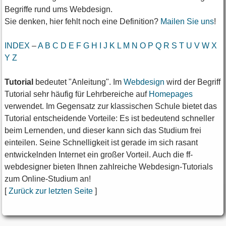
Begriffe rund ums Webdesign.
Sie denken, hier fehlt noch eine Definition?
Mailen Sie uns
!
INDEX
–
A
B
C
D
E
F
G
H
I
J
K
L
M
N
O
P
Q
R
S
T
U
V
W
X
Y
Z
Tutorial
bedeutet "Anleitung". Im
Webdesign
wird der Begriff
Tutorial sehr häufig für Lehrbereiche auf
Homepages
verwendet. Im Gegensatz zur klassischen Schule bietet das
Tutorial entscheidende Vorteile: Es ist bedeutend schneller
beim Lernenden, und dieser kann sich das Studium frei
einteilen. Seine Schnelligkeit ist gerade im sich rasant
entwickelnden Internet ein großer Vorteil. Auch die ff-
webdesigner bieten Ihnen zahlreiche Webdesign-Tutorials
zum Online-Studium an!
[
Zurück zur letzten Seite
]