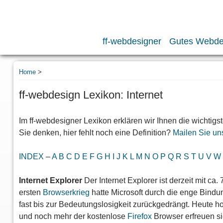
ff-webdesigner
Gutes Webde
Home
>
ff-webdesign Lexikon: Internet
Im ff-webdesigner Lexikon erklären wir Ihnen die wichtig
Sie denken, hier fehlt noch eine Definition?
Mailen Sie un
INDEX
–
A
B
C
D
E
F
G
H
I
J
K
L
M
N
O
P
Q
R
S
T
U
V
W
Internet Explorer
Der Internet Explorer ist derzeit mit ca
ersten
Browserkrieg
hatte Microsoft durch die enge Bind
fast bis zur Bedeutungslosigkeit zurückgedrängt. Heute 
und noch mehr der kostenlose
Firefox
Browser erfreuen si