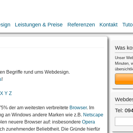
sign
Leistungen & Preise
Referenzen
Kontakt
Tuto
Was ko
Unser Web
Minuten, w
übersichtli
sten Begriffe rund ums Webdesign.
s
!
X
Y
Z
Webdes
. 75% der am weitesten verbreitete
Browser
. Im
Tel:
094
ung an Windows andere Marken wie z.B.
Netscape
holen neuere Browser auf: insbesondere
Opera
ch zunehmender Beliebtheit. Die Gründe hierfür