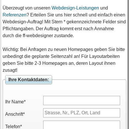
wbdesigner sind für die weitere
Unterstützung unser idealer
Überzeugt von unseren
Webdesign-Leistungen
und
Partner. Sie sind jeden Cent wert!
Referenzen
? Erteilen Sie uns hier schnell und einfach einen
Werde Sie weiterempfehlen.«
Webdesign-Auftrag! Mit Stern * gekennzeichnete Felder sind
Pflichtangaben. Der Auftrag kommt erst nach Annahme
Ludwig Sonntag, Geschäftsführer
durch die ff-webdesigner zustande.
cideas GmbH, Oktober 2011
...
Wichtig: Bei Anfragen zu neuen Homepages geben Sie bitte
Kunden-Homepage:
unbedingt die geplante Seitenzahl an! Für Layoutarbeiten
www.designersonntag.de
geben Sie bitte 2-3 Homepages an, deren Layout ihnen
zusagt!
Ihre Kontaktdaten:
Ihr Name*
Anschrift*
Telefon*