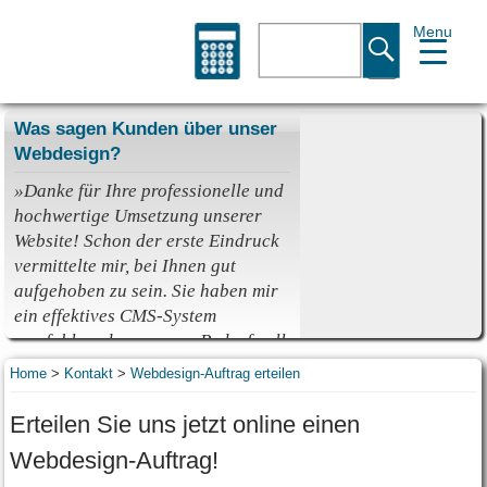
Menu
Suche
Was sagen Kunden über unser
Webdesign?
»Danke für Ihre professionelle und
hochwertige Umsetzung unserer
Website! Schon der erste Eindruck
vermittelte mir, bei Ihnen gut
aufgehoben zu sein. Sie haben mir
ein
effektives CMS-System
empfohlen, das unseren Bedarf voll
und ganz abdeckt. Auch der
Home
>
Kontakt
>
Webdesign-Auftrag erteilen
Support lässt nichts zu wünschen
übrig. Auftretende Fragen oder
Erteilen Sie uns jetzt online einen
Probleme werden schnell und
Webdesign-Auftrag!
kompetent gelöst. Die ff-