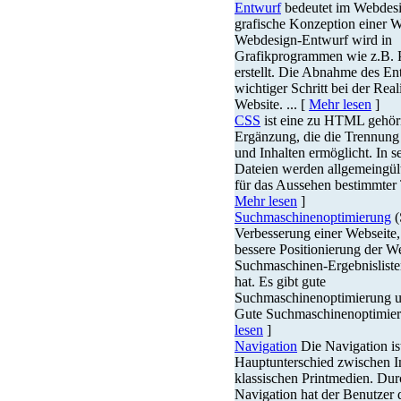
Entwurf
bedeutet im Webdesi
grafische Konzeption einer W
Webdesign-Entwurf wird in
Grafikprogrammen wie z.B. 
erstellt. Die Abnahme des Ent
wichtiger Schritt bei der Real
Website. ... [
Mehr lesen
]
CSS
ist eine zu HTML gehör
Ergänzung, die die Trennung
und Inhalten ermöglicht. In s
Dateien werden allgemeingül
für das Aussehen bestimmter T
Mehr lesen
]
Suchmaschinenoptimierung
(
Verbesserung einer Webseite,
bessere Positionierung der We
Suchmaschinen-Ergebnisliste
hat. Es gibt gute
Suchmaschinenoptimierung u
Gute Suchmaschinenoptimieru
lesen
]
Navigation
Die Navigation is
Hauptunterschied zwischen I
klassischen Printmedien. Dur
Navigation hat der Benutzer d