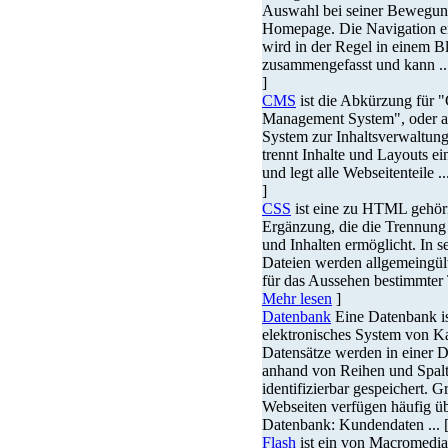
Auswahl bei seiner Bewegung
Homepage. Die Navigation e
wird in der Regel in einem B
zusammengefasst und kann ..
]
CMS
ist die Abkürzung für 
Management System", oder a
System zur Inhaltsverwaltu
trennt Inhalte und Layouts 
und legt alle Webseitenteile ..
]
CSS
ist eine zu HTML gehör
Ergänzung, die die Trennung
und Inhalten ermöglicht. In s
Dateien werden allgemeingül
für das Aussehen bestimmter T
Mehr lesen
]
Datenbank
Eine Datenbank is
elektronisches System von Ka
Datensätze werden in einer 
anhand von Reihen und Spalt
identifizierbar gespeichert. G
Webseiten verfügen häufig üb
Datenbank: Kundendaten ... 
Flash
ist ein von Macromedia