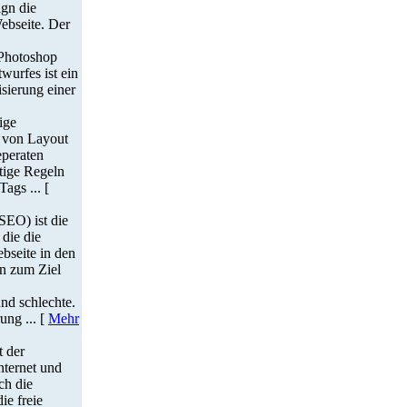
gn die
ebseite. Der
Photoshop
wurfes ist ein
isierung einer
ige
 von Layout
eperaten
tige Regeln
ags ... [
SEO) ist die
 die die
bseite in den
n zum Ziel
nd schlechte.
ng ... [
Mehr
t der
nternet und
ch die
ie freie