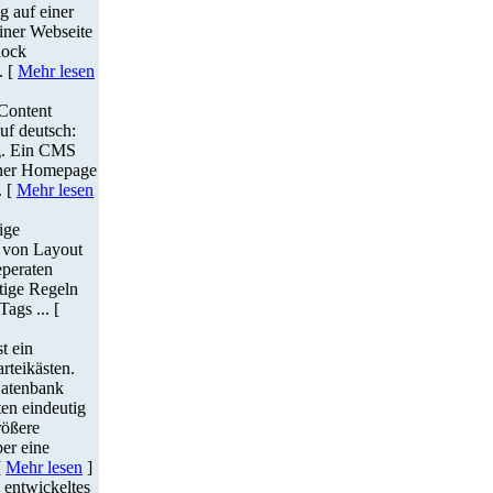
 auf einer
iner Webseite
lock
. [
Mehr lesen
"Content
uf deutsch:
ng. Ein CMS
einer Homepage
. [
Mehr lesen
ige
 von Layout
eperaten
tige Regeln
ags ... [
t ein
rteikästen.
Datenbank
en eindeutig
rößere
er eine
[
Mehr lesen
]
 entwickeltes