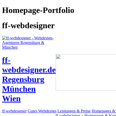
Homepage-Portfolio
ff-webdesigner
ff-
webdesigner.de
Regensburg
München
Wien
ff-webdesigner
Gutes Webdesign
Leistungen & Preise
Homepages &
ff-webdesigner
>
Homepages & Kun