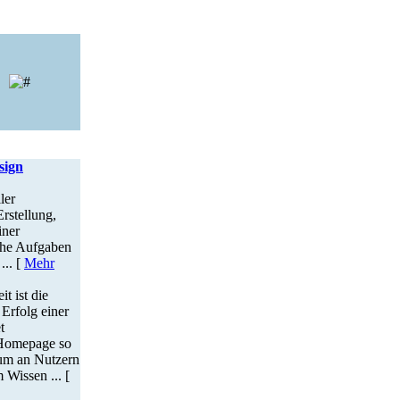
sign
ler
Erstellung,
iner
che Aufgaben
... [
Mehr
t ist die
 Erfolg einer
t
 Homepage so
mum an Nutzern
Wissen ... [