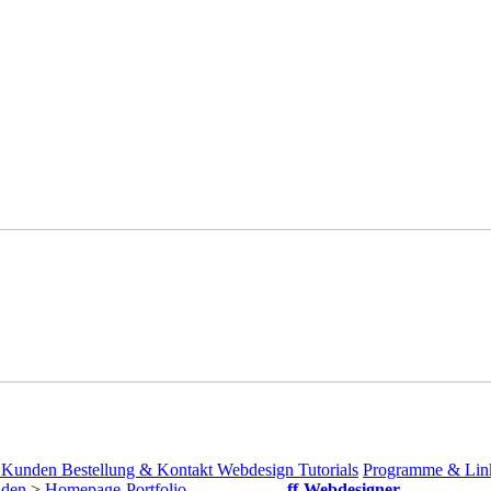
 Kunden
Bestellung & Kontakt
Webdesign Tutorials
Programme & Lin
den
>
Homepage-Portfolio
ff-Webdesigner