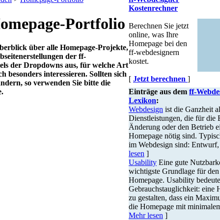
Kostenrechner
Homepage-Portfolio
Berechnen Sie jetzt
online, was Ihre
Homepage bei den
Überblick über alle Homepage-Projekte,
ff-webdesignern
eitenerstellungen der ff-
kostet.
tels der Dropdowns aus, für welche Art
h besonders interessieren. Sollten sich
[
Jetzt berechnen
]
ndern, so verwenden Sie bitte die
e.
Einträge aus dem
ff-Webde
Lexikon
:
Webdesign
ist die Ganzheit al
Dienstleistungen, die für die 
Änderung oder den Betrieb e
Homepage nötig sind. Typis
im Webdesign sind: Entwurf, 
lesen
]
Usability
Eine gute Nutzbarkei
wichtigste Grundlage für den
Homepage. Usability bedeute
Gebrauchstauglichkeit: eine
zu gestalten, dass ein Maxi
die Homepage mit minimalem 
Mehr lesen
]