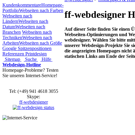
Kundenkommentare
Homepage-
Portfolio
Webseiten nach Farben
ff-webdesigner 
Webseiten nach
Ländern
Webseiten nach
Datum
Webseiten nach
Auf dieser Seite finden Sie einen 
Branchen
Webseiten nach
Webseiten-Optimierungen und Webs
Techniken
Webseiten nach
webdesigner. Wählen Sie bitte mit
Arbeiten
Webseiten nach Größe
unserer Webdesign-Projekte Sie sic
Google Spitzenpositionen
die angezeigten Homepages nicht ä
Referenzen Printdesign
statischen Links am Ende der Seit
Sitemap
Suche
Hilfe
Webdesign-Hotline
Homepage-Probleme? Testen
Sie unseren Internet-Service!
Tel: (+49) 941 4618 3055
Skype:
ff-webdesigner