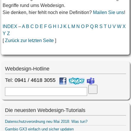
Begriffe rund ums Webdesign.
Sie denken, hier fehlt noch eine Definition?
Mailen Sie uns
!
INDEX
–
A
B
C
D
E
F
G
H
I
J
K
L
M
N
O
P
Q
R
S
T
U
V
W
X
Y
Z
[
Zurück zur letzten Seite
]
Webdesign-Hotline
Tel:
0941 / 4618 3055
Suche
Die neuesten Webdesign-Tutorials
Datenschutzverordnung neu Mai 2018: Was tun?
Gambio GX3 einfach und sicher updaten